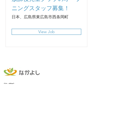
ニングスタッフ募集！
日本、広島県東広島市西条岡町
View Job
【法人情報】
一般社団法人 なかよし
〒739-0016 広島県東広島市西条岡町4番7号
​TEL 082-437-4799 ｜ Email: nakayoshikids4413@gmail.com
【ミニサイトマップ】
〈利用したい方へ〉
放課後児童クラブ
/
託児プラン
/
ミュージックスクール
/
フリースクール
/
こども食堂
/
夜泣きカフェ(工事中)
〈ご利用案内〉
料金・申込み
(工事中)/FAQ(工事中)/
書類DL
〈法人情報〉
理念・ビジョン
/
代表メッセージ
/
法人概要
・アクセス(工事中)
​〈応援・採用〉
ご支援（寄付・協賛）(工事中
)/
採用情報
/
お問い合わせ
【SNSリンク】
Instagram :
なかよしキッズクラブ