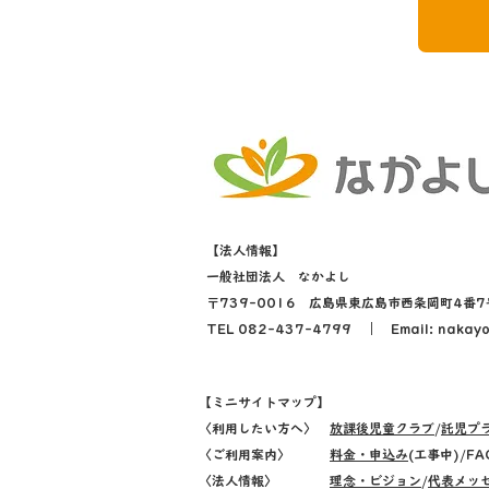
【法人情報】
一般社団法人 なかよし
〒739-0016 広島県東広島市西条岡町4番7
​TEL 082-437-4799 ｜ Email: nakayo
【ミニサイトマップ】
〈利用したい方へ〉
放課後児童クラブ
/
託児プ
〈ご利用案内〉
料金・申込み
(工事中)/FA
〈法人情報〉
理念・ビジョン
/
代表メッ