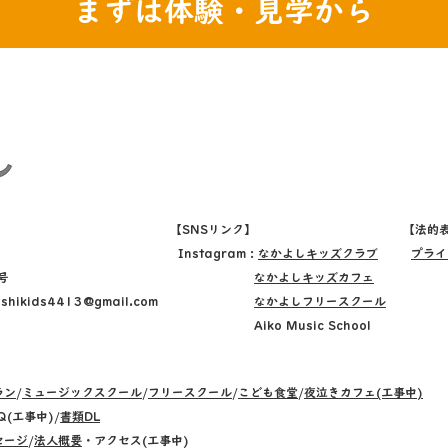
まずは体験・見学から
【SNSリンク】
【法的
Instagram :
なかよしキッズクラブ
プラ
号
なかよしキッズカフェ
shikids4413@gmail.com
なかよしフリースクール
​ Aiko Music School
ラン
/
ミュージックスクール
/
フリースクール
/
こども食堂
/
夜泣きカフェ(工事中)
Q(工事中)/
書類DL
セージ
/
法人概要
・アクセス(工事中)