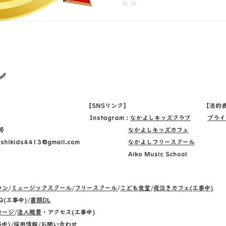
【SNSリンク】
【法的
Instagram :
なかよしキッズクラブ
プラ
号
なかよしキッズカフェ
shikids4413@gmail.com
なかよしフリースクール
​ Aiko Music School
ラン
/
ミュージックスクール
/
フリースクール
/
こども食堂
/
夜泣きカフェ(工事中)
Q(工事中)/
書類DL
セージ
/
法人概要
・アクセス(工事中)
事中
)/
採用情報
/
お問い合わせ