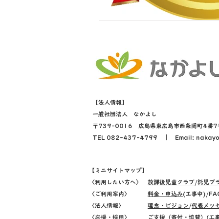
【法人情報】
一般社団法人 なかよし
〒739-0016 広島県東広島市西条岡町4番7
​TEL 082-437-4799 ｜ Email: nakayo
【ミニサイトマップ】
〈利用したい方へ〉
放課後児童クラブ
/
託児プ
〈ご利用案内〉
料金・申込み
(工事中)/FA
〈法人情報〉
理念・ビジョン
/
代表メッ
​〈応援・採用〉
ご支援（寄付・協賛）(工