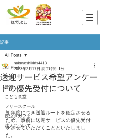
記事
All Posts
nakayoshikids4413
All Posts
2023年2月17日
読了時間: 1分
送迎サービス希望アンケー
学童
トの優先受付について
音楽
こども食堂
フリースクール
初年度につき送迎ルートを確定させる
夜泣きカフェ
ため、事前に送迎サービスの優先受付
法人について
をさせていただくことといたしまし
た。