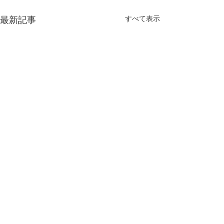
すべて表示
最新記事
放課後等デイサービス
「ペンシル」の開設準備