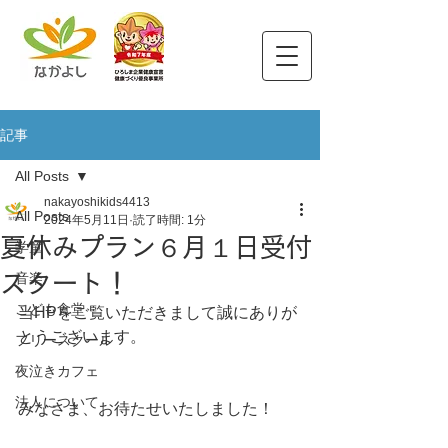
記事
All Posts
nakayoshikids4413
All Posts
2024年5月11日
読了時間: 1分
夏休みプラン６月１日受付
学童
スタート！
音楽
こども食堂
当HPをご覧いただきまして誠にありが
とうございます。
フリースクール
夜泣きカフェ
法人について
みなさま、お待たせいたしました！