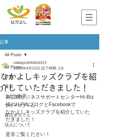
記事
All Posts
nakayoshikids4413
All Posts
2023年4月15日
読了時間: 1分
なかよしキッズクラブを紹
学童
介していただきました！
音楽
こども食堂
東広島ビジネスサポートセンターHi-Biz
様のH P内ブログとFacebookで
フリースクール
なかよしキッズクラブを紹介していた
夜泣きカフェ
だきました！
法人について
是非ご覧ください！