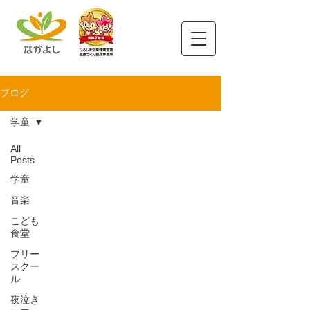
ブログ
学童
All
Posts
学童
音楽
こども
食堂
フリー
スクー
ル
夜泣き